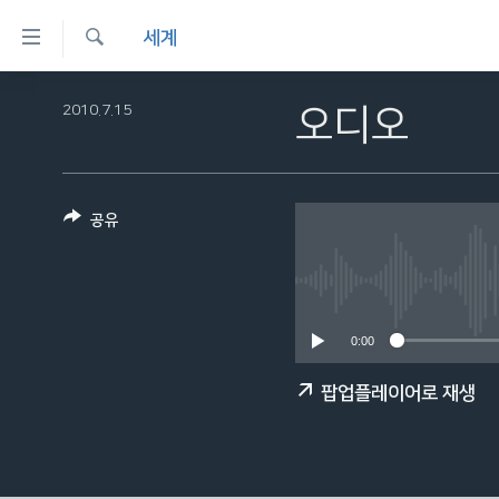
연
세계
결
검
가
한반도
색
2010.7.15
오디오
능
세계
링
VOD
크
공유
라디오
메
프로그램
인
콘
주파수 안내
텐
0:00
츠
로
팝업플레이어로 재생
이
동
메
인