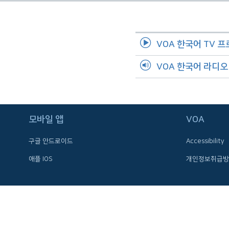
네
비
게
VOA 한국어 TV 
이
션
VOA 한국어 라디
으
로
이
동
모바일 앱
VOA
검
색
구글 안드로이드
Accessibility
으
애플 IOS
개인정보취급방
로
이
등
FOLLOW US