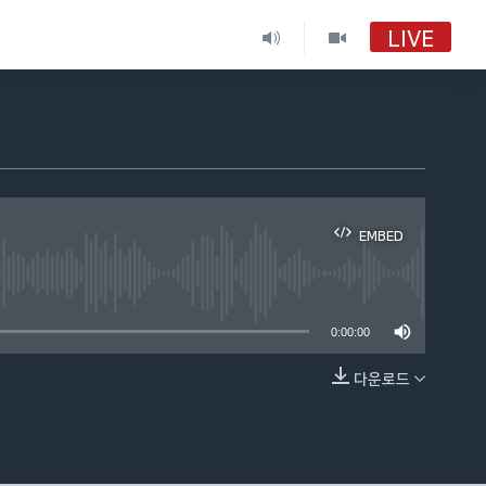
LIVE
EMBED
able
0:00:00
다운로드
EMBED