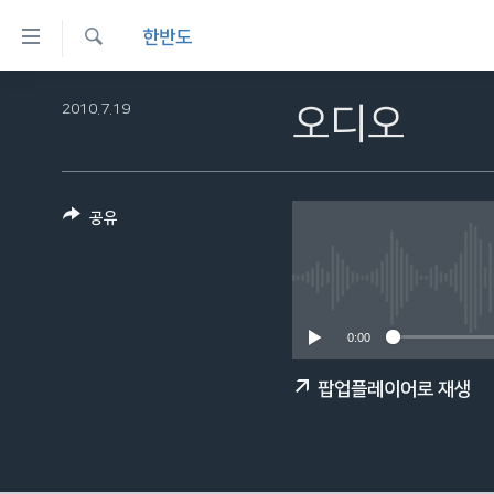
연
한반도
결
검
가
한반도
색
2010.7.19
오디오
능
세계
링
VOD
크
공유
라디오
메
프로그램
인
콘
주파수 안내
텐
0:00
츠
로
팝업플레이어로 재생
이
동
메
인