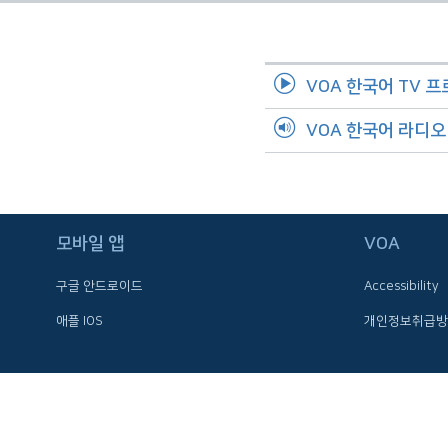
네
비
게
VOA 한국어 TV 
이
션
VOA 한국어 라디
으
로
이
동
검
모바일 앱
VOA
색
구글 안드로이드
Accessibility
으
로
애플 IOS
개인정보취급방
이
등
FOLLOW US