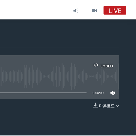
LIVE
EMBED
able
0:00:00
다운로드
EMBED