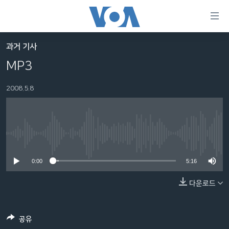
연
결
가
과거 기사
한반도
능
MP3
세계
링
2008.5.8
VOD
크
라디오
메
인
프로그램
콘
FOLLOW US
No media source currently available
주파수 안내
텐
츠
0:00
5:16
로
다운로드
언어 선택
이
동
메
공유
인