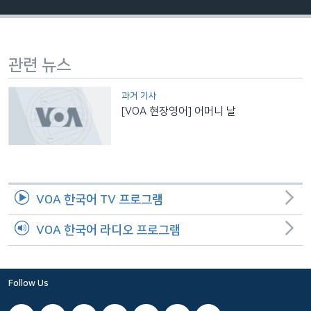
네
비
게
관련 뉴스
이
션
과거 기사
으
[VOA 현장영어] 어머니 날
로
이
동
검
색
VOA 한국어 TV 프로그램
으
로
VOA 한국어 라디오 프로그램
이
등
Follow Us