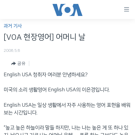
연
결
가
과거 기사
한반도
능
[VOA 현장영어] 어머니 날
세계
링
2008.5.8
VOD
크
공유
라디오
메
인
English USA 청취자 여러분 안녕하세요?
프로그램
콘
FOLLOW US
주파수 안내
텐
미국의 소리 생활영어 English USA의 이은경입니다.
츠
로
English USA는 일상 생활에서 자주 사용하는 영어 표현을 배워
언어 선택
이
보는 시간입니다.
동
메
“높고 높은 하늘이라 말들 하지만, 나는 나는 높은 게 또 하나 있
인