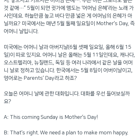
지. 낳으시고 기르시는 어머님 은혜…. 푸른 하는 그보다도 높은
네
것 같애…” 5월이 되면 귓가에 맴도는 ‘어머님 은혜’라는 노래 가
비
사인데요. 하늘만큼 높고 바다 만큼 넓은 게 어머님의 은혜가 아
게
닐까요? 미국에서는 매년 5월 둘째 일요일이 Mother’s Day, 즉
이
어머니 날입니다.
션
으
미국에는 어머니 날과 아버지날(6월 셋째 일요일, 올해 6월 15
로
일)이 따로 있지요. 어머니 날은 올해는 5월 11일인데요, 캐나다,
이
오스트렐리아, 뉴질랜드, 독일 등 여러 나라에서 같은 날을 어머
동
니 날로 정하고 있습니다. 한국에서는 5월 8일이 어버이날이고,
검
영어로는 Parents’ Day라고 하죠?
색
으
오늘은 어머니 날에 관한 대화입니다. 대화를 우선 들어보실까
로
요?
이
등
A: This coming Sunday is Mother’s Day!
B: That’s right. We need a plan to make mom happy.