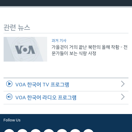
네
비
게
관련 뉴스
이
션
과거 기사
으
가을걷이 거의 끝난 북한의 올해 작황 - 전
로
문가들이 보는 식량 사정
이
동
검
색
VOA 한국어 TV 프로그램
으
로
VOA 한국어 라디오 프로그램
이
등
Follow Us