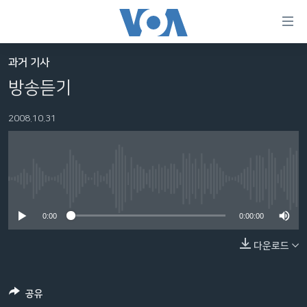
연
결
가
과거 기사
한반도
능
방송듣기
세계
링
2008.10.31
VOD
크
라디오
메
인
프로그램
콘
FOLLOW US
No media source currently available
주파수 안내
텐
츠
0:00
0:00:00
로
다운로드
언어 선택
이
동
메
공유
인