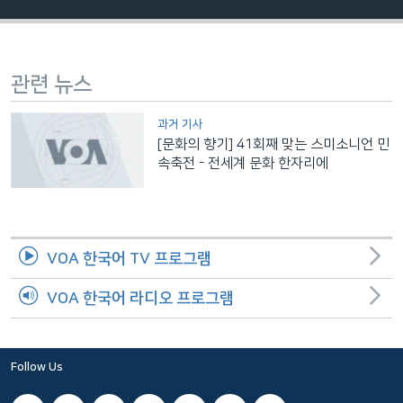
네
비
게
관련 뉴스
이
션
과거 기사
으
[문화의 향기] 41회째 맞는 스미소니언 민
로
속축전 - 전세계 문화 한자리에
이
동
검
색
VOA 한국어 TV 프로그램
으
로
VOA 한국어 라디오 프로그램
이
등
Follow Us