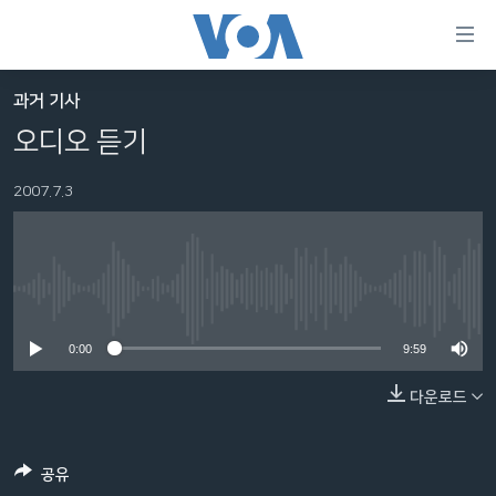
연
결
가
과거 기사
한반도
능
오디오 듣기
세계
링
2007.7.3
VOD
크
라디오
메
인
프로그램
콘
FOLLOW US
No media source currently available
주파수 안내
텐
츠
0:00
9:59
로
다운로드
언어 선택
이
동
메
공유
인