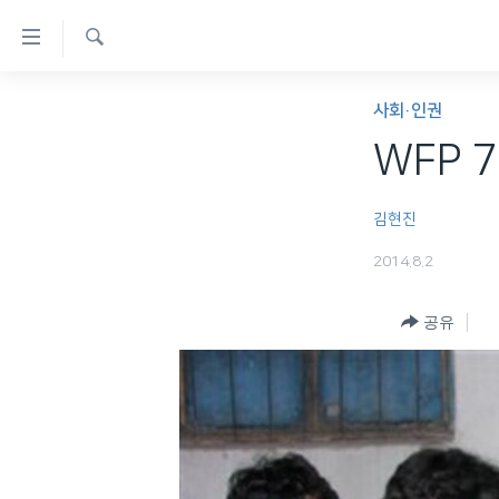
연
결
검
가
한반도
색
사회·인권
능
세계
WFP 
링
VOD
크
김현진
라디오
메
2014.8.2
프로그램
인
콘
주파수 안내
공유
텐
츠
로
이
동
메
인