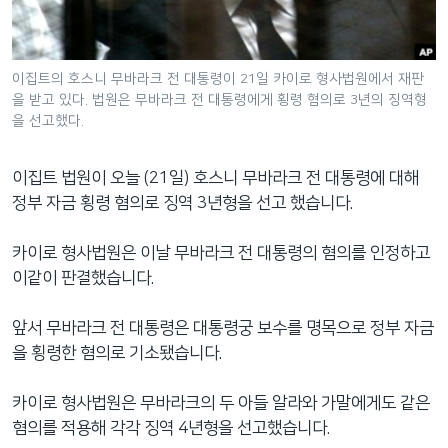
네
비
게
이집트의 호스니 무바라크 전 대통령이 21일 카이로 형사법원에서 재판
이
을 받고 있다. 법원은 무바라크 전 대통령에게 횡령 혐의로 3년의 징역형
션
을 선고했다.
으
로
이집트 법원이 오늘 (21일) 호스니 무바라크 전 대통령에 대해
이
정부 자금 횡령 혐의로 징역 3년형을 선고 했습니다.
동
검
카이로 형사법원은 이날 무바라크 전 대통령의 혐의를 인정하고
색
이같이 판결했습니다.
으
로
앞서 무바라크 전 대통령은 대통령궁 보수를 명목으로 정부 자금
이
을 횡령한 혐의로 기소됐습니다.
등
카이로 형사법원은 무바라크의 두 아들 알라와 가말에게도 같은
혐의를 적용해 각각 징역 4년형을 선고했습니다.