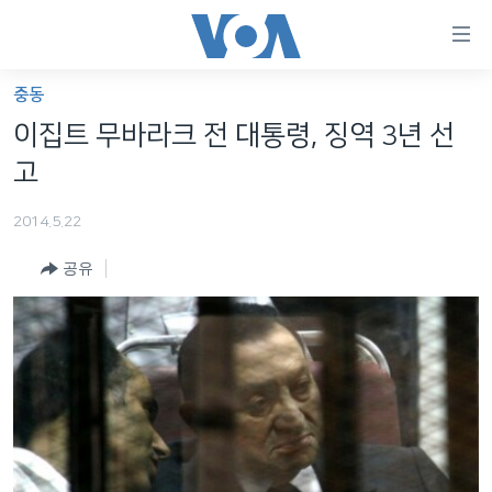
연
결
가
중동
한반도
능
이집트 무바라크 전 대통령, 징역 3년 선
세계
링
고
VOD
크
2014.5.22
라디오
메
인
공유
프로그램
콘
FOLLOW US
주파수 안내
텐
츠
로
언어 선택
이
동
메
인