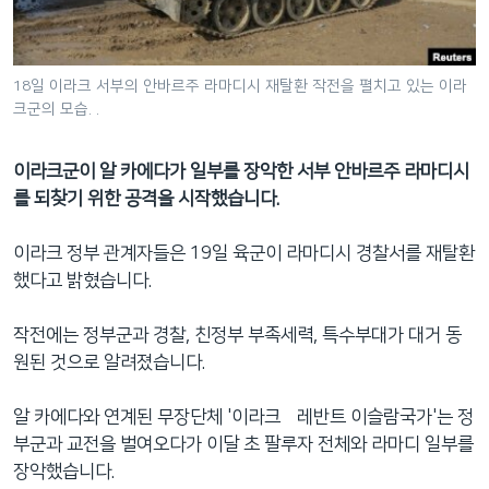
네
비
게
18일 이라크 서부의 안바르주 라마디시 재탈환 작전을 펼치고 있는 이라
이
크군의 모습. .
션
으
이라크군이 알 카에다가 일부를 장악한 서부 안바르주 라마디시
로
를 되찾기 위한 공격을 시작했습니다.
이
동
이라크 정부 관계자들은 19일 육군이 라마디시 경찰서를 재탈환
검
했다고 밝혔습니다.
색
으
작전에는 정부군과 경찰, 친정부 부족세력, 특수부대가 대거 동
로
원된 것으로 알려졌습니다.
이
등
알 카에다와 연계된 무장단체 '이라크•레반트 이슬람국가'는 정
부군과 교전을 벌여오다가 이달 초 팔루자 전체와 라마디 일부를
장악했습니다.