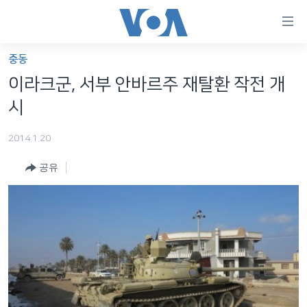
연
결
가
중동
한반도
능
이라크군, 서부 안바르주 재탈환 작전 개
세계
링
시
VOD
크
2014.1.20
라디오
메
인
공유
프로그램
콘
FOLLOW US
주파수 안내
텐
츠
로
언어 선택
이
동
메
인