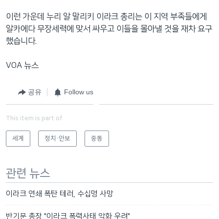
이런 가운데 누리 알 말리키 이라크 총리는 이 지역 부족들에게
알카에다 무장세력에 맞서 싸우고 이들을 몰아낼 것을 재차 요구
했습니다.
VOA 뉴스
공유
Follow us
This item is part of
세계
정치·안보
중동
관련 뉴스
이라크 연쇄 폭탄 테러, 수십명 사망
반기문 총장 "이라크 폭력사태 악화 우려"