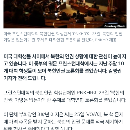
네
비
게
이
션
미국 프린스턴대학의 북한인권 학생단체 'PNKHR'이 23일 '북한의 인권:
가망은 없는가?' 란 주제로 대학연합 토론회를 열었다. PNKHR 제공.
으
로
이
미국 대학생들 사이에서 북한의 인권 상황에 대한 관심이 높아지
동
고 있습니다. 미 동부의 명문 프린스턴대학에서는 지난 주말 10
검
개 대학 학생들이 모여 북한인권 토론회를 열었습니다. 김영권
색
기자가 전해 드립니다.
으
로
프린스턴대학의 북한인권 학생단체인 PNKHR이 23일 ‘북한의
이
인권: 가망은 없는가?’ 란 주제로 대학연합 토론회를 열었습니다.
등
이 단체 부회장인 3학년 이지은 씨는 25일 ‘VOA’에, 북 핵 문제
에 가려 주목을 받지 못하는 북한의 인권 문제를 적극 제기하기
위해 행사를 준비했다고 말했습니다.