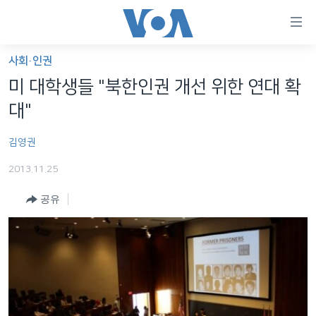
연
결
가
사회·인권
한반도
능
미 대학생들 "북한인권 개선 위한 연대 확
세계
링
대"
VOD
크
김영권
라디오
메
인
2013.11.25
프로그램
콘
FOLLOW US
공유
주파수 안내
텐
츠
로
언어 선택
이
동
메
인