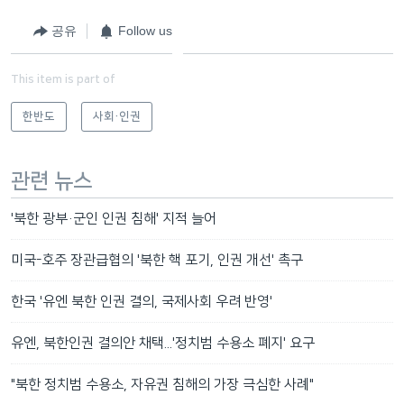
공유
Follow us
This item is part of
한반도
사회·인권
관련 뉴스
'북한 광부·군인 인권 침해' 지적 늘어
미국-호주 장관급협의 '북한 핵 포기, 인권 개선' 촉구
한국 '유엔 북한 인권 결의, 국제사회 우려 반영'
유엔, 북한인권 결의안 채택...'정치범 수용소 폐지' 요구
"북한 정치범 수용소, 자유권 침해의 가장 극심한 사례"