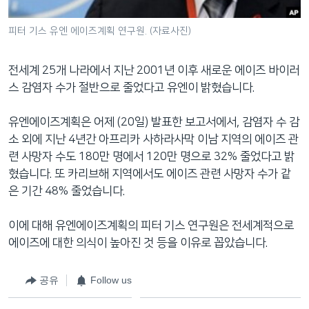
네
비
피터 기스 유엔 에이즈계획 연구원. (자료사진)
게
이
전세계 25개 나라에서 지난 2001년 이후 새로운 에이즈 바이러
션
스 감염자 수가 절반으로 줄었다고 유엔이 밝혔습니다.
으
로
유엔에이즈계획은 어제 (20일) 발표한 보고서에서, 감염자 수 감
이
소 외에 지난 4년간 아프리카 사하라사막 이남 지역의 에이즈 관
동
련 사망자 수도 180만 명에서 120만 명으로 32% 줄었다고 밝
검
혔습니다. 또 카리브해 지역에서도 에이즈 관련 사망자 수가 같
색
은 기간 48% 줄었습니다.
으
로
이에 대해 유엔에이즈계획의 피터 기스 연구원은 전세계적으로
이
에이즈에 대한 의식이 높아진 것 등을 이유로 꼽았습니다.
등
공유
Follow us