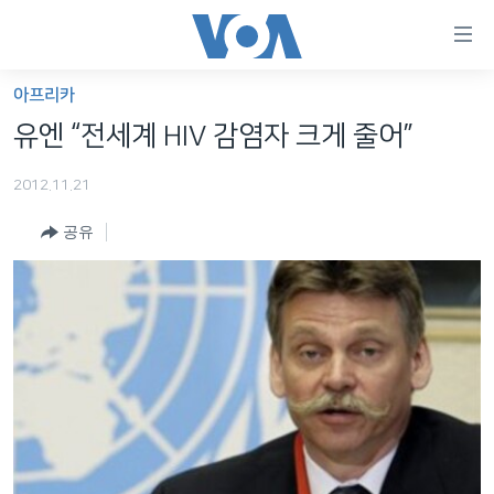
연
결
가
아프리카
한반도
능
유엔 “전세계 HIV 감염자 크게 줄어”
세계
링
2012.11.21
VOD
크
공유
라디오
메
인
프로그램
콘
FOLLOW US
주파수 안내
텐
츠
로
언어 선택
이
동
메
인