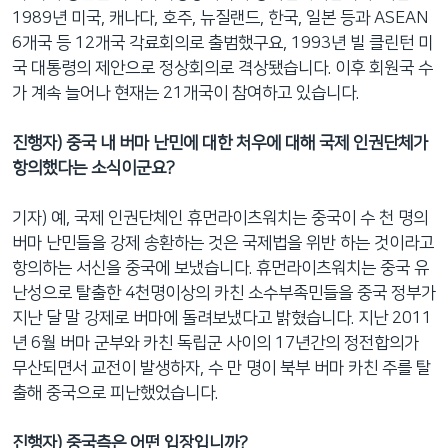
1989년 미국, 캐나다, 호주, 뉴질랜드, 한국, 일본 등과 ASEAN
6개국 등 12개국 각료회의로 출범했구요, 1993년 빌 클린턴 미
국 대통령의 제안으로 정상회의로 격상됐습니다. 이후 회원국 수
가 계속 늘어나 현재는 21개국이 참여하고 있습니다.
진행자
) 중국 내 버마 난민에 대한 처우에 대해 국제 인권단체가
항의했다는 소식이군요?
기자) 예, 국제 인권단체인 휴먼라이츠워치는 중국이 수 천 명의
버마 난민들을 강제 송환하는 것은 국제법을 위반 하는 것이라고
항의하는 서신을 중국에 보냈습니다. 휴먼라이츠워치는 중국 유
난성으로 탈출한 4천명이상의 카친 소수부족민들을 중국 정부가
지난 달 말 강제로 버마에 돌려보냈다고 밝혔습니다. 지난 2011
년 6월 버마 군부와 카친 독립군 사이의 17년간의 정전합의가
무산되면서 교전이 발생하자, 수 만 명이 북부 버마 카친 주를 탈
출해 중국으로 피난했었습니다.
진행자
) 중국측은 어떤 입장입니까?