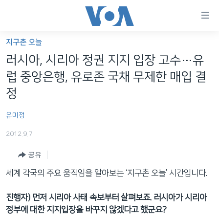
연
결
가
지구촌 오늘
한반도
능
러시아, 시리아 정권 지지 입장 고수…유
세계
링
럽 중앙은행, 유로존 국채 무제한 매입 결
VOD
크
정
라디오
메
유미정
인
프로그램
콘
FOLLOW US
2012.9.7
주파수 안내
텐
츠
공유
로
세계 각국의 주요 움직임을 알아보는 ‘지구촌 오늘’ 시간입니다.
언어 선택
이
동
진행자
) 먼저 시리아 사태 속보부터 살펴보죠. 러시아가 시리아
메
정부에 대한 지지입장을 바꾸지 않겠다고 했군요?
인