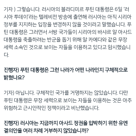
네
기자 ) 그렇습니다. 러시아의 블라디미르 푸틴 대통령은 6일 ‘러
비
시아 투데이’라는 텔레비전 방송에 출연해 러시아는 아직 시리아
게
정부를 지지하는 입장을 변경하지 않을 것이라고 말했습니다. 푸
이
틴 대통령은 그러면서 서방 국가들이 시리아의 바샤르 알 아사드
션
대통령을 축출하려는 반군을 돕기 위해 알 카에다와 같은 무장
으
세력 소속인 것으로 보이는 자들을 이용하고 있다고 암시했습니
로
다.
이
동
진행자
) 푸틴 대통령은 그런 나라가 어떤 나라인지 구체적으로
검
밝혔나요?
색
으
기자) 아닙니다. 구체적인 국가를 거명하지는 않았습니다. 다만
로
푸틴 대통령은 무장 세력으로 보이는 자들을 이용하는 것은 아주
이
위험하고 근시안적인 정책이라고 비난했습니다.
등
진행자
) 러시아는 지금까지 아사드 정권을 압박하기 위한 유엔
결의안을 여러 차례 거부하지 않았습니까?