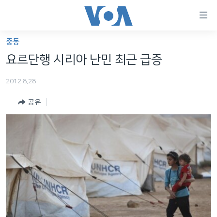
연
결
가
중동
한반도
능
요르단행 시리아 난민 최근 급증
세계
링
2012.8.28
VOD
크
공유
라디오
메
인
프로그램
콘
FOLLOW US
주파수 안내
텐
츠
로
언어 선택
이
동
메
인