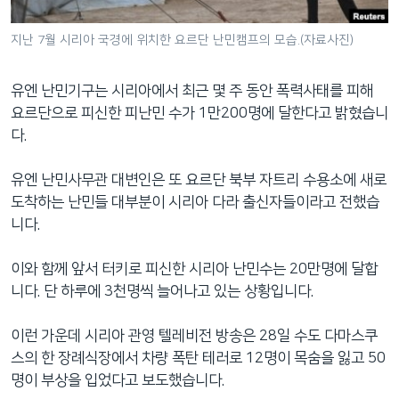
네
비
지난 7월 시리아 국경에 위치한 요르단 난민캠프의 모습.(자료사진)
게
이
유엔 난민기구는 시리아에서 최근 몇 주 동안 폭력사태를 피해
션
요르단으로 피신한 피난민 수가 1만200명에 달한다고 밝혔습니
으
다.
로
이
유엔 난민사무관 대변인은 또 요르단 북부 자트리 수용소에 새로
동
도착하는 난민들 대부분이 시리아 다라 출신자들이라고 전했습
검
니다.
색
으
이와 함께 앞서 터키로 피신한 시리아 난민수는 20만명에 달합
로
니다. 단 하루에 3천명씩 늘어나고 있는 상황입니다.
이
등
이런 가운데 시리아 관영 텔레비전 방송은 28일 수도 다마스쿠
스의 한 장례식장에서 차량 폭탄 테러로 12명이 목숨을 잃고 50
명이 부상을 입었다고 보도했습니다.