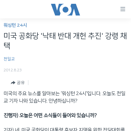
연
결
가
워싱턴 24시
한반도
능
미국 공화당 '낙태 반대 개헌 추진' 강령 채
세계
링
택
VOD
크
천일교
라디오
메
인
2012.8.23
프로그램
콘
FOLLOW US
공유
주파수 안내
텐
츠
미국의 주요 뉴스를 알아보는 ‘워싱턴 24시’입니다. 오늘도 천일
로
교 기자 나와 있습니다. 안녕하십니까?
언어 선택
이
동
진행자) 오늘은 어떤 소식들이 들어와 있습니까?
메
인
기자) 네. 미국 공화당이 대통령 후보자 지명을 위한 전당대회를