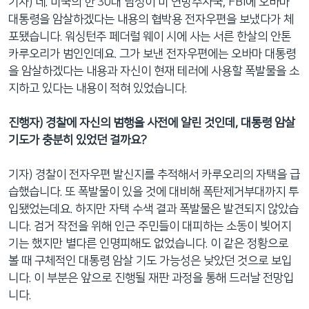
기자) 네. 미국의 한 30대 남성이 미 연방수사국, FBI에 오바마
대통령을 암살하겠다는 내용의 협박용 전자우편을 보냈다가 체
포됐습니다. 워싱턴주 페더럴 웨이 시에 사는 서른 한살의 안톤
카루오리가 범인인데요. 그가 보낸 전자우편에는 오바마 대통령
을 암살하겠다는 내용과 자신이 현재 테러에 사용할 폭발물을 소
지하고 있다는 내용이 적혀 있었습니다.
진행자) 경찰에 자신의 범행을 사전에 알린 것인데, 대통령 암살
기도가 충분히 있었던 걸까요?
기자) 경찰이 전자우편 발신지를 추적해서 카루오리의 자택을 급
습했습니다. 또 폭발물이 있을 것에 대비해 폭탄제거부대까지 투
입됐었는데요. 하지만 자택 수색 결과 폭발물은 발견되지 않았습
니다. 검거 작전을 위해 인근 주민들이 대피하는 소동이 빚어지
기는 했지만 별다른 인명피해도 없었습니다. 이 같은 정황으로
볼 때 구체적인 대통령 암살 기도 가능성은 낮았던 것으로 보입
니다. 이 부분은 앞으로 진행될 재판 과정을 통해 드러날 전망입
니다.