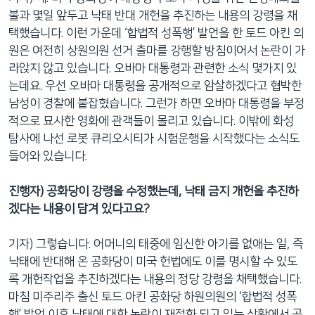
네
불과 몇일 앞두고 낙태 반대 개헌을 추진하는 내용의 강령을 채
비
택했습니다. 이런 가운데 ‘합법적 성폭행’ 발언을 한 토드 아킨 의
게
원은 여전히 상원의원 선거 출마를 강행할 방침이어서 논란이 가
이
라앉지 않고 있습니다. 오바마 대통령과 관련한 소식 몇가지 있
션
는데요. 우선 오바마 대통령을 공개적으로 암살하겠다고 협박한
으
남성이 경찰에 붙잡혔습니다. 그런가 하면 오바마 대통령을 부정
로
적으로 묘사한 영화에 관객들이 몰리고 있습니다. 이밖에 화성
이
탐사에 나선 로봇 큐리오시티가 시험운행을 시작했다는 소식도
동
들어와 있습니다.
검
색
진행자) 공화당이 강령을 수정했는데, 낙태 금지 개헌을 추진하
으
겠다는 내용이 담겨 있다고요?
로
이
기자) 그렇습니다. 어머니의 태중에 임신한 아기를 없애는 일, 즉
등
낙태에 반대해 온 공화당이 미국 헌법에도 이를 명시할 수 있도
록 개헌작업을 추진하겠다는 내용의 정당 강령을 채택했습니다.
마침 미주리주 출신 토드 아킨 공화당 하원의원의 ‘합법적 성폭
행’ 발언 이후 낙태에 대한 논란이 재점화 되고 있는 상황에서 공