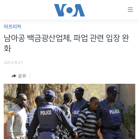
연
결
가
아프리카
한반도
능
남아공 백금광산업체, 파업 관련 입장 완
세계
링
화
VOD
크
2012.8.21
라디오
메
인
공유
프로그램
콘
FOLLOW US
주파수 안내
텐
츠
로
언어 선택
이
동
메
인