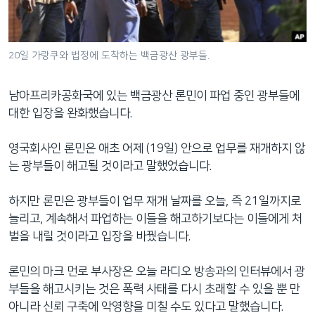
네
비
게
20일 가랑쿠와 법정에 도착하는 백금광산 광부들.
이
션
남아프리카공화국에 있는 백금광산 론민이 파업 중인 광부들에
으
대한 입장을 완화했습니다.
로
이
영국회사인 론민은 애초 어제 (19일) 안으로 업무를 재개하지 않
동
는 광부들이 해고될 것이라고 말했었습니다.
검
색
하지만 론민은 광부들이 업무 재개 날짜를 오늘, 즉 21일까지로
으
늘리고, 계속해서 파업하는 이들을 해고하기보다는 이들에게 처
로
벌을 내릴 것이라고 입장을 바꿨습니다.
이
등
론민의 마크 먼로 부사장은 오늘 라디오 방송과의 인터뷰에서 광
부들을 해고시키는 것은 폭력 사태를 다시 초래할 수 있을 뿐 만
아니라 신뢰 구축에 악영향을 미칠 수도 있다고 말했습니다.