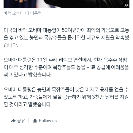
네
비
바락 오바마 미 대통령
게
이
미국의 바락 오바마 대통령이 50여년만에 최악의 가뭄으로 고통
션
을 겪고 있는 농민과 목장주들을 돕기위한 대규모 지원을 약속했
으
습니다.
로
이
오바마 대통령은 11일 주례 라디오 연설에서, 현재 옥수수 작황
동
이 매우 심각한 수준이며 목장주들도 동물 사료 공급에 어려움을
검
겪고 있다고 밝혔습니다.
색
으
오바마 대통령은 농민과 목장주들이 낮은 이자로 융자를 얻을 수
로
있도록 하고, 가축들에게 물을 공급하기 위해 3천만 달러를 지원
이
할 것이라고 말했습니다.
등
공유
Follow us