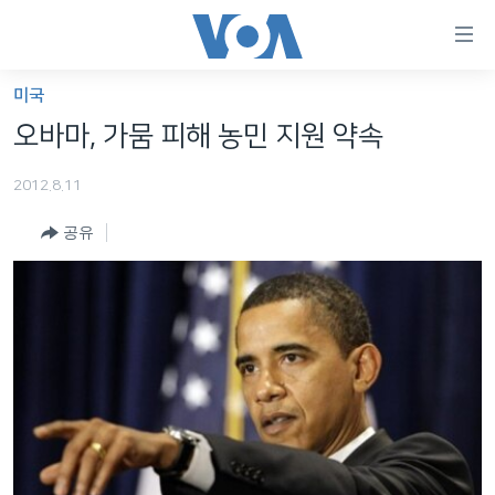
연
결
가
미국
한반도
능
오바마, 가뭄 피해 농민 지원 약속
세계
링
2012.8.11
VOD
크
공유
라디오
메
인
프로그램
콘
FOLLOW US
주파수 안내
텐
츠
로
언어 선택
이
동
메
인