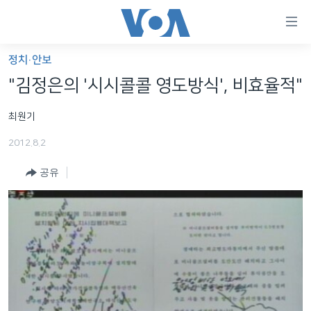
연
결
가
정치·안보
한반도
능
"김정은의 '시시콜콜 영도방식', 비효율적"
세계
링
최원기
VOD
크
2012.8.2
라디오
메
인
공유
프로그램
콘
FOLLOW US
주파수 안내
텐
츠
로
언어 선택
이
동
메
인