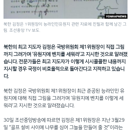
네
비
게
북한 김정은 1위원장이 능라인민유원지 관련 자료에 친필과 함께 남긴 그
이
림. 조선중앙 TV 보도.
션
으
북한의 최고 지도자 김정은 국방위원회 제1위원장이 직접 그림
로
까지 그려가며 ‘유원지에 벤치를 세워라’고 지시한 것으로 알려졌
이
습니다. 전문가들은 최고 지도자가 이렇게 시시콜콜한 내용까지
동
지시할 경우 국정이 비효율적으로 돌아간다고 지적하고 있습니
검
다.
색
으
북한 김정은 국방위원회 제1위원장이 최근 준공된 능라인민 유
로
원지에 대해 직접 그림을 그려가며 ‘유원지에 벤치를 이렇게 세
이
워라’고 지시한 것으로 알려졌습니다.
등
30일 조선중앙방송에 따르면 김정은 제1위원장은 지난 3월29
일 “골프 설비 사이에 나무를 심어 그늘을 만들어 줄 것”이라는