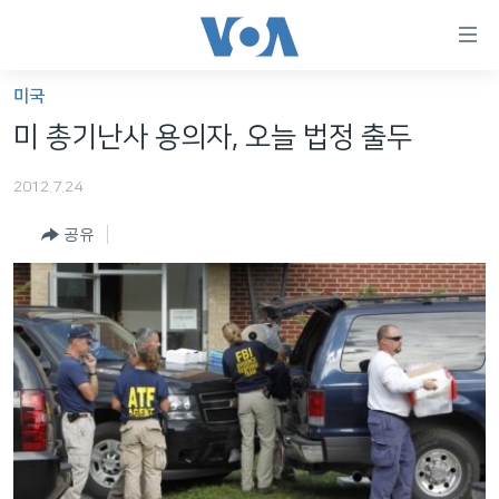
연
결
가
미국
한반도
능
미 총기난사 용의자, 오늘 법정 출두
세계
링
2012.7.24
VOD
크
공유
라디오
메
인
프로그램
콘
FOLLOW US
주파수 안내
텐
츠
로
언어 선택
이
동
메
인