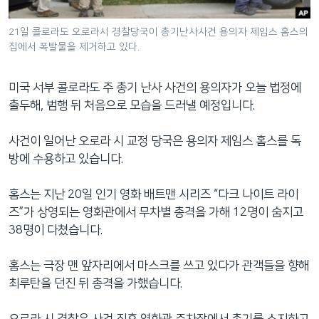
네
비
21일 콜로라도 오로라시 경찰당국이 총기난사사건 용의자 제임스 홈스의
집에서 폭발물을 제거하고 있다.
게
이
션
미국 서부 콜로라도 주 총기 난사 사건의 용의자가 오늘 법정에
으
출두해, 범행 뒤 처음으로 모습을 드러낼 예정입니다.
로
이
사건이 일어난 오로라 시 교정 당국은 용의자 제임스 홈스를 독
동
방에 수용하고 있습니다.
검
색
홈스는 지난 20일 인기 영화 배트맨 시리즈 “다크 나이트 라이
으
즈”가 상영되는 영화관에서 무차별 총격을 가해 12명이 숨지고
로
38명이 다쳤습니다.
이
등
홈스는 극장 맨 앞자리에서 마스크를 쓰고 있다가 관객들을 향해
최루탄을 던진 뒤 총격을 가했습니다.
오로라 시 경찰은 사건 직후 영화관 주차장에서 총기를 소지하고