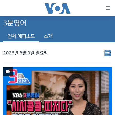
연
결
가
3분영어
한반도
능
전체 에피소드
소개
세계
링
VOD
크
2026년 8월 9일 일요일
라디오
메
인
프로그램
콘
FOLLOW US
주파수 안내
텐
츠
로
언어 선택
이
동
메
인