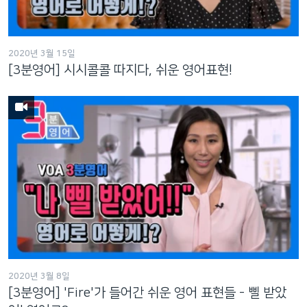
네
비
게
2020년 3월 15일
이
[3분영어] 시시콜콜 따지다, 쉬운 영어표현!
션
으
로
이
동
검
색
으
로
이
등
2020년 3월 8일
[3분영어] 'Fire'가 들어간 쉬운 영어 표현들 - 삘 받았