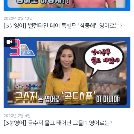
2020년 2월 13일
[3분영어] 밸런타인 데이 특별편 '심쿵해', 영어로는?
2020년 2월 4일
[3분영어] 금수저 물고 태어난 그들!? 영어로는?