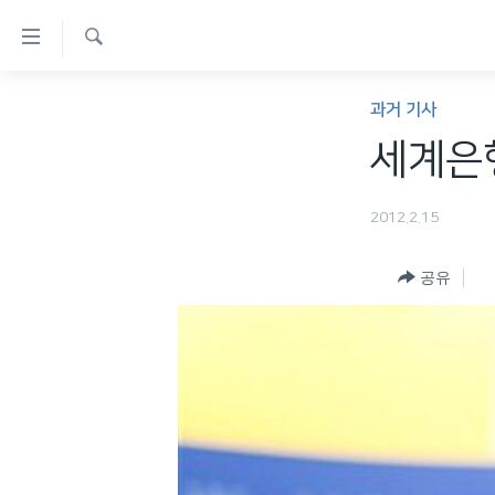
연
결
검
가
한반도
색
과거 기사
능
세계
세계은행
링
VOD
크
2012.2.15
라디오
메
프로그램
인
공유
콘
주파수 안내
텐
츠
로
이
동
메
인