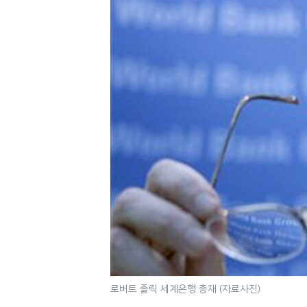
네
비
게
이
션
으
로
이
동
검
색
으
로
이
등
로버트 졸릭 세계은행 총재 (자료사진)