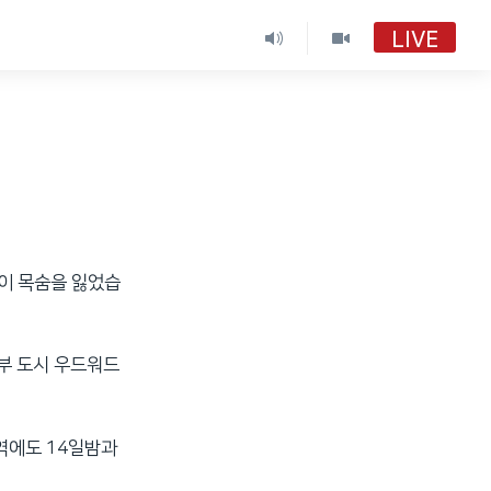
LIVE
명이 목숨을 잃었습
부 도시 우드워드
역에도 14일밤과