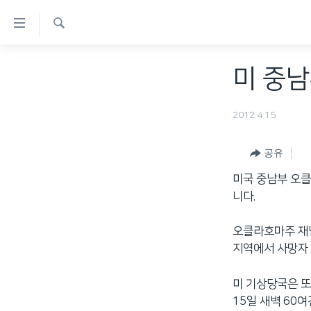
연
결
검
가
한반도
색
미 중남
능
세계
링
VOD
2012.4.15
크
라디오
메
공유
프로그램
인
미국 중남부 오클
콘
주파수 안내
니다.
텐
츠
오클라호마주 재
로
지역에서 사망자
이
동
미 기상당국은 또
메
15일 새벽 60
인