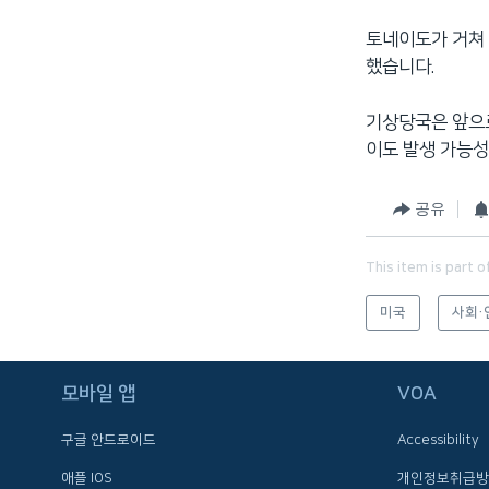
네
토네이도가 거쳐 
비
했습니다.
게
이
기상당국은 앞으
션
이도 발생 가능성
으
로
이
공유
동
검
This item is part o
색
미국
사회·
으
로
이
모바일 앱
VOA
등
구글 안드로이드
Accessibility
FOLLOW US
애플 IOS
개인정보취급방