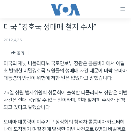
연
결
가
미국 “경호국 성매매 철저 수사”
한반도
능
2012.4.25
세계
링
VOD
크
공유
라디오
메
미국의 재닛 나폴리타노 국토안보부 장관은 콜롬비아에서 이달
인
초 발생한 비밀경호국 요원들의 성매매 사건 때문에 바락 오바마
프로그램
콘
대통령의 안전이 위험에 처한 일은 없었다고 말했습니다.
FOLLOW US
주파수 안내
텐
츠
25일 상원 법사위원회 청문회에 출석한 나폴리타노 장관은 이번
로
사건은 절대 용납할 수 없는 일이라며, 현재 철저히 수사가 진행
언어 선택
이
되고 있다고 말했습니다.
동
메
오바마 대통령이 미주기구 정상회의 참석차 콜롬비아 카르타헤
인
나에 도착하기 며칠 전에 발생한 이번 사건으로 8명의 비밀경호