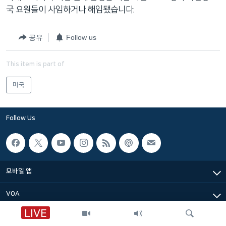
네
국 요원들이 사임하거나 해임됐습니다.
비
게
공유
Follow us
이
션
This item is part of
으
로
미국
이
동
Follow Us
검
색
으
로
모바일 앱
이
등
VOA
LIVE
VOA 한국어