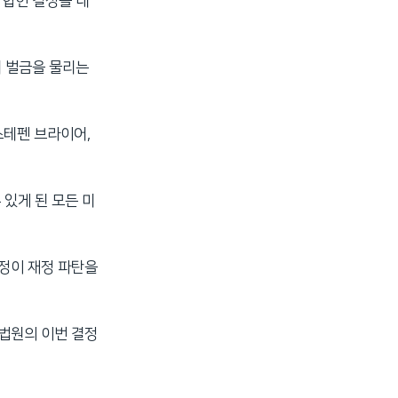
 합헌 결정을 내
시 벌금을 물리는
스테펜 브라이어,
 있게 된 모든 미
가정이 재정 파탄을
대법원의 이번 결정