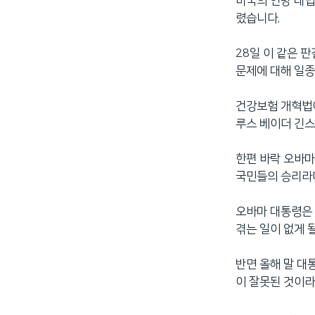
미국의 연방 대법
렸습니다.
28일 이 같은 
문제에 대해 일
건강보험 개혁법이
루스 베이더 긴스
한편 바락 오바마
국민들의 승리라
오바마 대통령은 
겪는 일이 없게 
반면 올해 말 대
이 잘못된 것이