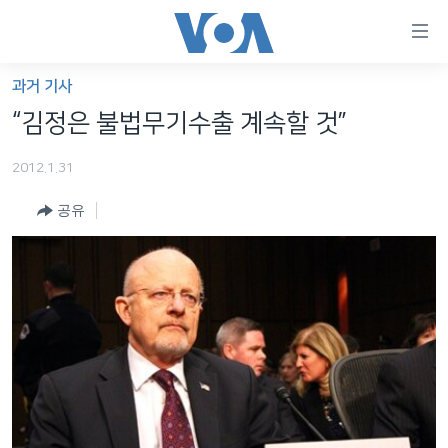
연
결
가
과거 기사
한반도
능
“김정은 불법무기수출 계속할 것”
세계
링
2012.1.31
VOD
크
공유
라디오
메
인
프로그램
콘
FOLLOW US
주파수 안내
텐
츠
로
언어 선택
이
동
메
인