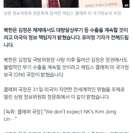
네
비
상원 정보위원회 청문회에 참석한 제임스 클래퍼 미 국가정보국 국장
게
이
북한은 김정은 체제에서도 대량살상무기 등 수출을 계속할 것이
션
라고 미국의 정보 책임자가 밝혔습니다. 유미정 기자가 전해드립
으
니다.
로
이
북한은 김정일 국방위원장 사망 이후 들어선 김정은 정권에서도
동
불법적인 무기 수출을 계속할 것이라고 제임스 클래퍼 미 국가정
검
보국 (DNI) 국장이 밝혔습니다.
색
으
클래퍼 국장은 31일 미국이 직면한 전세계적인 위협을 주제로
로
열린 상원 정보위원회 청문회에서 이 같이 밝혔습니다.
이
등
[녹취: 클래퍼 국장] "We don’t expect NK’s Kim Jong
Un…"