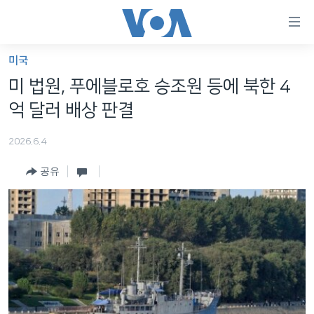
연
결
가
미국
한반도
능
미 법원, 푸에블로호 승조원 등에 북한 4
세계
링
억 달러 배상 판결
VOD
크
2026.6.4
라디오
메
인
공유
프로그램
콘
FOLLOW US
주파수 안내
텐
츠
로
언어 선택
이
동
메
인