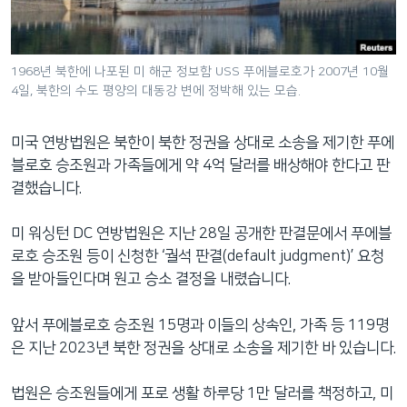
네
비
게
1968년 북한에 나포된 미 해군 정보함 USS 푸에블로호가 2007년 10월
이
4일, 북한의 수도 평양의 대동강 변에 정박해 있는 모습.
션
으
미국 연방법원은 북한이 북한 정권을 상대로 소송을 제기한 푸에
로
블로호 승조원과 가족들에게 약 4억 달러를 배상해야 한다고 판
이
결했습니다.
동
검
미 워싱턴 DC 연방법원은 지난 28일 공개한 판결문에서 푸에블
색
로호 승조원 등이 신청한 ‘궐석 판결(default judgment)’ 요청
으
을 받아들인다며 원고 승소 결정을 내렸습니다.
로
이
앞서 푸에블로호 승조원 15명과 이들의 상속인, 가족 등 119명
등
은 지난 2023년 북한 정권을 상대로 소송을 제기한 바 있습니다.
법원은 승조원들에게 포로 생활 하루당 1만 달러를 책정하고, 미