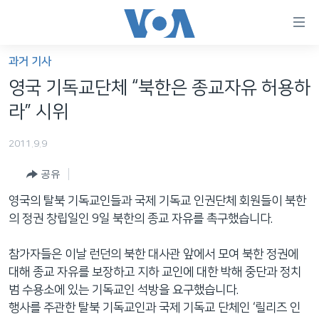
연
결
가
과거 기사
한반도
능
영국 기독교단체 “북한은 종교자유 허용하
세계
링
라” 시위
VOD
크
2011.9.9
라디오
메
인
공유
프로그램
콘
FOLLOW US
영국의 탈북 기독교인들과 국제 기독교 인권단체 회원들이 북한
주파수 안내
텐
의 정권 창립일인 9일 북한의 종교 자유를 촉구했습니다.
츠
로
참가자들은 이날 런던의 북한 대사관 앞에서 모여 북한 정권에
언어 선택
이
대해 종교 자유를 보장하고 지하 교인에 대한 박해 중단과 정치
동
범 수용소에 있는 기독교인 석방을 요구했습니다.
메
행사를 주관한 탈북 기독교인과 국제 기독교 단체인 ‘릴리즈 인
인