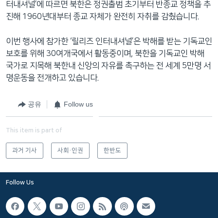
터내셔널’에 따르면 북한은 정권출범 초기부터 반종교 정책을 추
네
진해 1960년대부터 종교 자체가 완전히 자취를 감췄습니다.
비
게
이번 행사에 참가한 ‘릴리즈 인터내셔널’은 박해를 받는 기독교인
이
보호를 위해 30여개국에서 활동중이며, 북한을 기독교인 박해
션
국가로 지목해 북한내 신앙의 자유를 촉구하는 전 세계 5만명 서
으
명운동을 전개하고 있습니다.
로
이
공유
Follow us
동
검
색
This item is part of
으
과거 기사
사회·인권
한반도
로
이
등
Follow Us