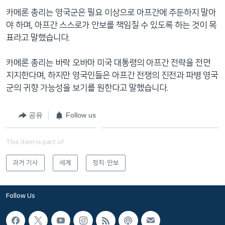
네
카메론 총리는 영국군은 필요 이상으로 아프간에 주둔하지 말아
비
야 하며, 아프간 스스로가 안보를 책임질 수 있도록 하는 것이 목
게
표라고 말했습니다.
이
션
카메론 총리는 바락 오바마 미국 대통령의 아프간 전략을 전면
으
지지한다며, 하지만 영국인들은 아프간 전쟁의 진전과 파병 영국
로
군의 귀향 가능성을 보기를 원한다고 말했습니다.
이
동
공유
Follow us
검
색
This item is part of
으
로
과거 기사
세계
정치·안보
이
등
Follow Us