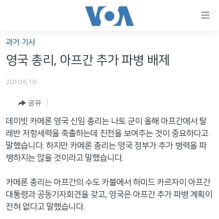
연
결
가
과거 기사
한반도
능
영국 총리, 아프간 추가 파병 배제
세계
링
2010.6.10
VOD
크
공유
라디오
메
인
데이빗 카메론 영국 신임 총리는 나토 군이 올해 아프간에서 탈
프로그램
콘
FOLLOW US
레반 저항세력을 축출하는데 진전을 보여주는 것이 중요하다고
주파수 안내
텐
말했습니다. 하지만 카메론 총리는 영국 정부가 추가 병력을 파
츠
병하지는 않을 것이라고 말했습니다.
로
언어 선택
이
카메론 총리는 아프간의 수도 카불에서 하미드 카르자이 아프간
동
대통령과 공동기자회견을 갖고, 영국은 아프간 추가 파병 계획이
메
전혀 없다고 말했습니다.
인