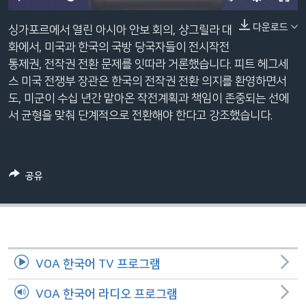
네
240p
다운로드
비
싱가포르에서 열린 아시아 안보 회의, 샹그릴라 대
360p
게
화에서, 미국과 한국의 국방 당국자들이 전시작전
이
통제권, 전작권 전환 문제를 잇따라 거론했습니다. 피트 헤그세
480p
Auto
240p
360p
480p
션
스 미국 전쟁부 장관은 한국의 전작권 전환 의지를 환영하면서
720p
으
도, 미군이 수십 년간 맡아온 작전계획과 책임이 존중되는 선에
720p
1080p
로
서 균형을 맞춰 단계적으로 전환해야 한다고 강조했습니다.
1080p
이
동
검
공유
색
으
로
이
등
VOA 한국어 TV 프로그램
VOA 한국어 라디오 프로그램