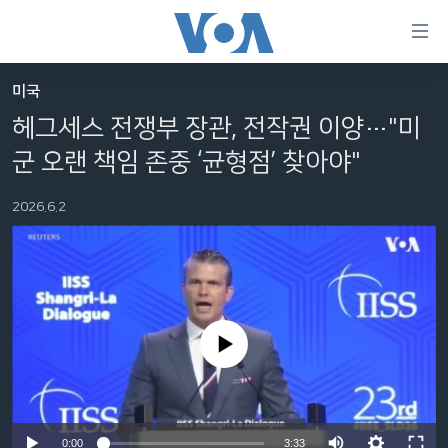
연
결
가
미국
한반도
능
헤그세스 전쟁부 장관, 전작권 이양…"미
세계
링
군 오랜 책임 존중 ‘균형점’ 찾아야"
VOD
크
2026.6.2
라디오
메
인
프로그램
콘
FOLLOW US
주파수 안내
텐
츠
로
No media source currently available
언어 선택
이
동
메
인
Auto
0:00
3:33