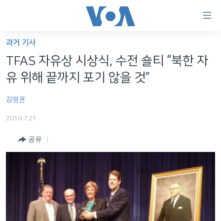
연
결
가
과거 기사
한반도
능
TFAS 자유상 시상식, 수전 숄티 “북한 자
세계
링
유 위해 끝까지 포기 않을 것”
VOD
크
김영권
라디오
메
인
2010.7.21
프로그램
콘
FOLLOW US
공유
주파수 안내
텐
츠
로
언어 선택
이
동
메
인