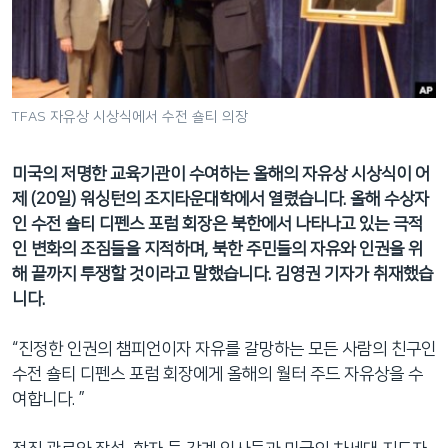
네
비
게
이
션
TFAS 자유상 시상식에서 수전 숄티 의장
으
로
미국의 저명한 교육기관이 수여하는 올해의 자유상 시상식이 어
이
제 (20일) 워싱턴의 조지타운대학에서 열렸습니다. 올해 수상자
동
인 수전 숄티 디펜스 포럼 회장은 북한에서 나타나고 있는 극적
검
인 변화의 조짐들을 지적하며, 북한 주민들의 자유와 인권을 위
색
해 끝까지 투쟁할 것이라고 말했습니다. 김영권 기자가 취재했습
으
니다.
로
이
“진정한 인권의 챔피언이자 자유를 갈망하는 모든 사람의 친구인
등
수전 숄티 디펜스 포럼 회장에게 올해의 월터 주드 자유상을 수
여합니다. ”