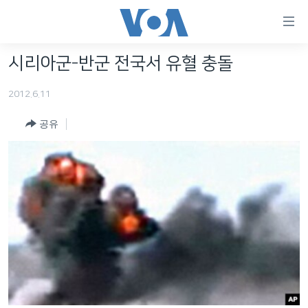
연
결
가
시리아군-반군 전국서 유혈 충돌
한반도
능
2012.6.11
세계
링
VOD
크
공유
라디오
메
인
프로그램
콘
FOLLOW US
주파수 안내
텐
츠
로
언어 선택
이
동
메
인