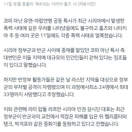
11일 유혈 충돌이 계속되는 시리아 홈즈 시 (자료사진).
네
비
게
코피 아난 유엔-아랍연맹 공동 특사가 최근 시리아에서 발생한
이
폭력 사태에 깊은 우려를 나타냈음에도 불구하고 홈즈와 나타키
션
아 주 등 여러 곳은 11일에도 각종 폭력 사태로 얼룩졌습니다.
으
로
시리아 정부군과 반군 사이에 중재를 맡았던 코피 아난 특사 측
이
대변인은 이들 지역에 대규모의 민간인들이 갇혀 있다는 징조들
동
이 있다고 말했습니다.
검
색
하지만 반정부 활동가들은 같은 날 라스탄 지역을 대상으로 정부
으
군의 무차별 공격이 자행됐으며 이 과정에서최소 24명에서 최대
로
33명까지 사망했다고 주장했습니다.
이
등
이와 관련해 라미 압둘 라흐만 시리아 인권 감시단 대표는 최근
정부군이 반군과의 교전에서 적잖은 피해를 입은 뒤 헬리콥터와
탱크, 박격포와 같은 중화기를 동원하고 있다고 전했습니다.