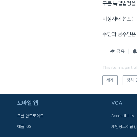
구든 특별법정을 
네
비
비상사태 선포는 
게
이
수단과 남수단은 
션
으
로
공유
이
동
This item is part o
검
세계
정치·
색
으
로
모바일 앱
VOA
이
등
구글 안드로이드
Accessibility
애플 IOS
개인정보취급방
FOLLOW US