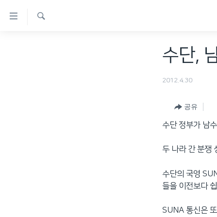
연
결
검
가
한반도
색
수단, 
능
세계
링
VOD
2012.4.30
크
라디오
메
공유
프로그램
인
수단 정부가 남
콘
주파수 안내
텐
두 나라 간 분쟁
츠
로
수단의 국영 SU
이
들을 이전보다 쉽
동
메
SUNA 통신은 
인