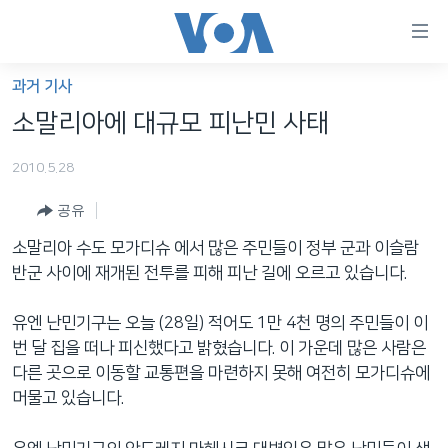
연
결
가
과거 기사
한반도
능
소말리아에 대규모 피난민 사태
세계
링
2010.5.28
VOD
크
공유
라디오
메
인
소말리아 수도 모가디슈 에서 많은 주민들이 정부 군과 이슬람
프로그램
콘
FOLLOW US
반군 사이에 재개된 전투를 피해 피난 길에 오르고 있습니다.
주파수 안내
텐
츠
유엔 난민기구는 오늘 (28일) 적어도 1만 4천 명의 주민들이 이
로
번 달 집을 떠나 피신했다고 밝혔습니다. 이 가운데 많은 사람은
언어 선택
이
다른 곳으로 이동할 교통편을 마련하지 못해 여전히 모가디슈에
동
머물고 있습니다.
메
인