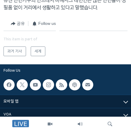
유엔 난민기구의 안드레지 마헤시크 대변인은 많은 난민들이 생
네
필품 없이 거리에서 생활하고 있다고 말했습니다.
비
게
공유
Follow us
이
션
This item is part of
으
로
과거 기사
세계
이
동
검
Follow Us
색
으
로
이
모바일 앱
등
VOA
LIVE