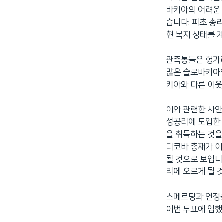
바키아의 어려운
습니다. 피초 총
현 복지 상태를 
관측통들은 헝가
많은 슬로바키아인
키아와 다른 이웃
이와 관련한 사안
성공리에 도입한 
을 취득하는 것
디코바 총재가 이
될 것으로 보입니
리에 오르게 될 
스메르당과 연정
이번 투표에 임했