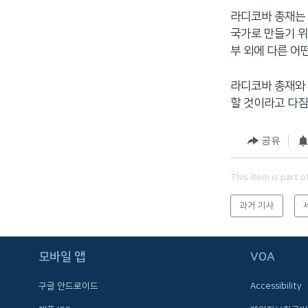
라디코바 총재는
국가로 만들기 위
부 외에 다른 어
라디코바 총재와 
할 것이라고 다짐
공유
This item is part o
과거 기사
FOLLOW US
모바일 앱
VOA
구글 안드로이드
Accessibility