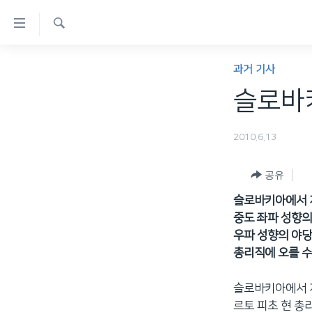
연
결
검
가
한반도
색
과거 기사
능
세계
슬로바
링
VOD
크
2010.6.13
라디오
메
프로그램
인
공유
콘
주파수 안내
슬로바키아에서 지
텐
중도 좌파 성향의
츠
우파 성향의 야당
로
총리직에 오를 수
이
동
슬로바키아에서 지
메
르토 피초 현 총
인