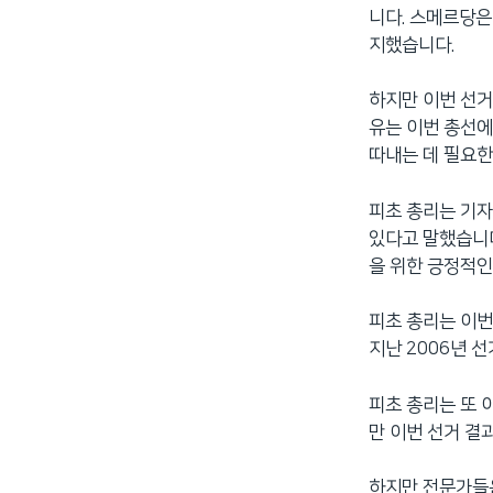
니다. 스메르당은
네
지했습니다.
비
게
하지만 이번 선거
이
유는 이번 총선에
션
따내는 데 필요한
으
로
피초 총리는 기자
이
있다고 말했습니다
동
을 위한 긍정적인
검
색
으
피초 총리는 이번
로
지난 2006년 
이
등
피초 총리는 또 
만 이번 선거 결
하지만 전문가들은