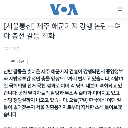
연
결
가
[서울통신] 제주 해군기지 강행 논란…여
한반도
능
야 총선 갈등 격화
세계
링
2012.3.7
VOD
크
라디오
공유
메
인
찬반 갈등을 빚어온 제주 해군기지 건설이 강행되면서 중앙정부
프로그램
콘
FOLLOW US
와 지방정부간 정면 충돌 양상으로까지 번지고 있습니다. 4월11
주파수 안내
텐
일 국회의원 선거 공천 결과로 여야 각 당의 내분이 격화되고 있
츠
습니다. 공천 탈락자들의 탈당과 무소속 출마가 이어지고 있고
로
신당 창당설까지 나오고 있습니다. 오늘(7일) 한국에선 어떤 일
언어 선택
이
들이 벌어졌는지 서울 김환용기자로부터 자세한 소식 들어보겠
동
습니다.
메
인