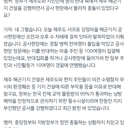
앵커: 정부가 제주도와 시민단체 등의 반대 속에서 제주 해군기
네
지 건설을 강행하면서 공사 현장에서 물리적 충돌이 있었다구
비
요?
게
이
기자: 네 그렇습니다. 오늘 제주도 서귀포 강정마을 해군기지 공
션
사현장에선 오전과 오후 수 차례에 걸쳐 잇따라 발파작업이 이뤄
으
졌습니다. 공사현장에는 경찰 병력 천여명이 출입을 막았고 공사
로
현장 정문에는 이를 반대하는 마을 주민 등 100여명이 집결해
이
있었는데요, 반대집회를 하거나 공사현장에 들어가려 한 일부 주
동
민과 시민활동가 10여명이 경찰에 연행됐습니다.
검
색
제주 해군기지 건설은 제주도와 현지 주민들이 의견 수렴절차 무
으
시와 환경훼손 등 기지 건설에 따른 부작용 등을 이유로 반대해
로
왔구요, 정부는 한국 전체 교역 물동량의 99%가 통과하는 남방
이
해역을 안정적으로 관리하기 위한 필수시설이라며 한동안 지지
등
부진했던 공사를 강행하겠다고 최근 밝힌 바 있었습니다.
앵커: 중앙정부와 지방정부가 정면 충돌하는 상황까지 치닫고 있