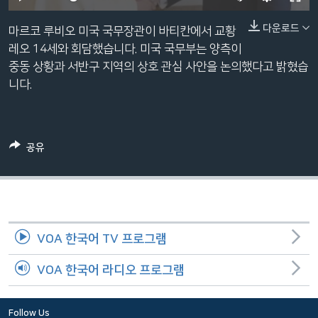
네
240p
다운로드
비
마르코 루비오 미국 국무장관이 바티칸에서 교황
360p
게
레오 14세와 회담했습니다. 미국 국무부는 양측이
이
중동 상황과 서반구 지역의 상호 관심 사안을 논의했다고 밝혔습
480p
Auto
240p
360p
480p
션
니다.
720p
으
720p
1080p
로
1080p
이
공유
동
검
색
으
로
VOA 한국어 TV 프로그램
이
등
VOA 한국어 라디오 프로그램
Follow Us