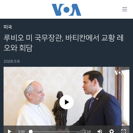
연
결
가
미국
한반도
능
루비오 미 국무장관, 바티칸에서 교황 레
세계
링
오와 회담
VOD
크
2026.5.8
라디오
메
인
프로그램
콘
FOLLOW US
주파수 안내
텐
츠
로
No media source currently available
언어 선택
이
동
메
인
Auto
0:00
2:14