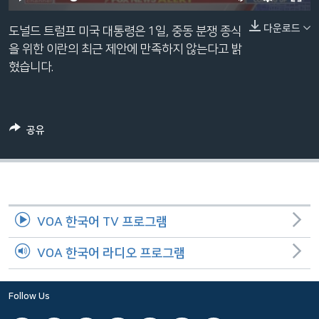
네
240p
다운로드
비
도널드 트럼프 미국 대통령은 1일, 중동 분쟁 종식
360p
게
을 위한 이란의 최근 제안에 만족하지 않는다고 밝
이
혔습니다.
480p
Auto
240p
360p
480p
션
720p
으
720p
1080p
로
1080p
공유
이
동
검
색
으
VOA 한국어 TV 프로그램
로
이
VOA 한국어 라디오 프로그램
등
Follow Us