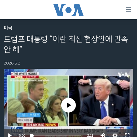
연
결
가
미국
한반도
능
트럼프 대통령 “이란 최신 협상안에 만족
세계
링
안 해”
VOD
크
2026.5.2
라디오
메
인
프로그램
콘
FOLLOW US
주파수 안내
텐
츠
로
No media source currently available
언어 선택
이
동
메
인
Auto
0:00
2:11