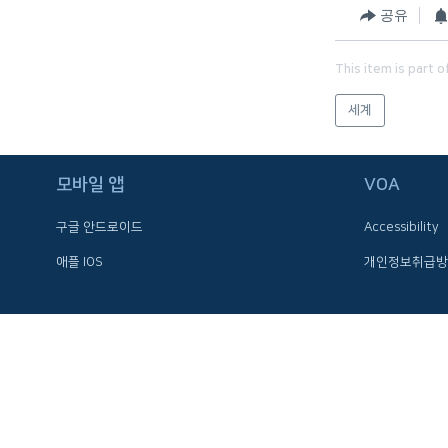
공유
네
비
게
This item is part o
이
세계
션
으
로
모바일 앱
VOA
이
동
구글 안드로이드
Accessibility
검
애플 IOS
개인정보취급방
색
으
로
이
등
FOLLOW US