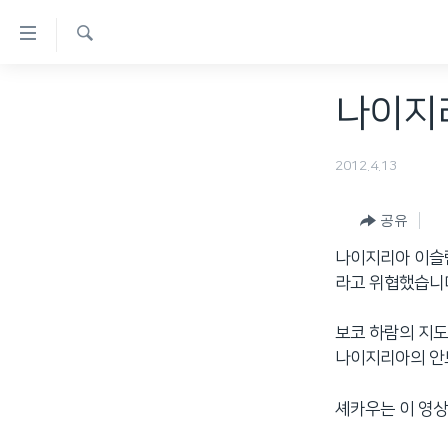
연
결
검
가
한반도
색
나이지리
능
세계
링
VOD
2012.4.13
크
라디오
메
공유
프로그램
인
나이지리아 이슬람
콘
주파수 안내
라고 위협했습니
텐
츠
보코 하람의 지도
로
나이지리아의 안보
이
동
셰카우는 이 영상
메
인