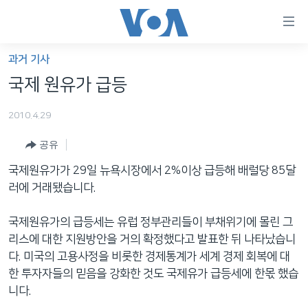
연
결
가
과거 기사
한반도
능
국제 원유가 급등
세계
링
2010.4.29
VOD
크
공유
라디오
메
인
국제원유가가 29일 뉴욕시장에서 2%이상 급등해 배럴당 85달
프로그램
콘
FOLLOW US
러에 거래됐습니다.
주파수 안내
텐
츠
국제원유가의 급등세는 유럽 정부관리들이 부채위기에 몰린 그
로
리스에 대한 지원방안을 거의 확정했다고 발표한 뒤 나타났습니
언어 선택
이
다. 미국의 고용사정을 비롯한 경제통계가 세계 경제 회복에 대
동
한 투자자들의 믿음을 강화한 것도 국제유가 급등세에 한몫 했습
메
니다.
인