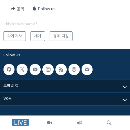
네
공유
Follow us
비
게
This item is part of
이
션
과거 기사
세계
경제·지원
으
로
이
Follow Us
동
검
색
으
모바일 앱
로
이
VOA
등
LIVE