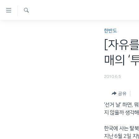
연
결
검
가
한반도
색
한반도
능
세계
[자유를
링
VOD
크
매의 ‘
라디오
메
프로그램
인
2010.6.5
콘
주파수 안내
텐
공유
츠
‘선거 날’ 하면
로
지 않을까 생각해
이
동
한국에 사는 탈북
메
지난 6월 2일 
인