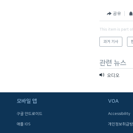
네
비
공유
게
이
This item is part o
션
으
과거 기사
로
이
관련 뉴스
동
검
오디오
색
으
로
모바일 앱
VOA
이
등
구글 안드로이드
Accessibility
애플 IOS
개인정보취급방
FOLLOW US