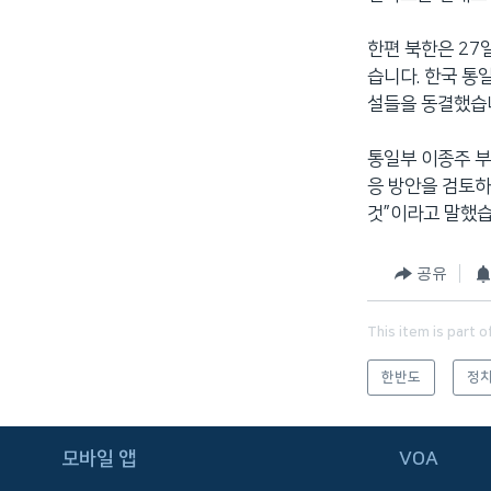
한편 북한은 27
습니다. 한국 통
설들을 동결했습
통일부 이종주 부
응 방안을 검토하
것”이라고 말했습
공유
This item is part o
한반도
정치
FOLLOW US
모바일 앱
VOA