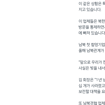
이 같은 상황은 
네
지고 있습니다.
비
게
이 업체들은 북한
이
방문을 통제하면서
션
에 빠져 있습니다
으
로
남북 첫 합영기업
이
올해 남북관계가
동
검
“앞으로 우리가 
색
사실은 빚을 내서
으
로
김 회장은 “1년
이
십 개가 사라졌고
등
보전할 대책을 요
또 남북경협 업체