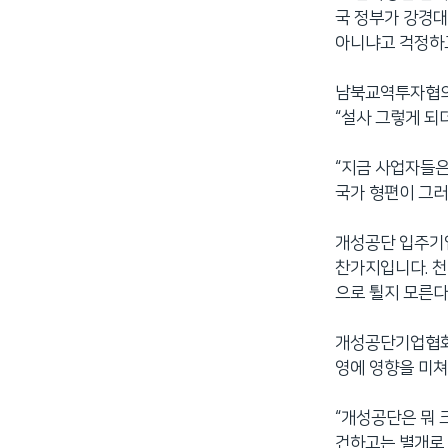
국 정부가 강경대
아니냐고 걱정하
남북교역투자협의회
“설사 그렇게 되
“지금 사업자들은
국가 형편이 그러
개성공단 입주기
찬가지입니다. 천
으로 튈지 모른다
개성공단기업협회
영에 영향을 미
“개성공단은 뭐 
건하고는 별개로 