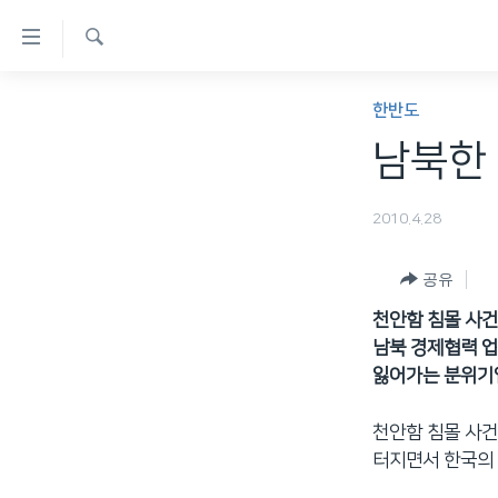
연
결
검
가
한반도
색
한반도
능
세계
남북한
링
VOD
크
2010.4.28
라디오
메
프로그램
인
공유
콘
주파수 안내
천안함 침몰 사건
텐
남북 경제협력 업
츠
잃어가는 분위기입
로
이
천안함 침몰 사건
동
터지면서 한국의 
메
인