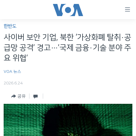
연
결
가
한반도
한반도
능
사이버 보안 기업, 북한 ‘가상화폐 탈취·공
세계
링
급망 공격’ 경고…’국제 금융·기술 분야 주
VOD
크
요 위협’
라디오
메
VOA 뉴스
인
프로그램
콘
FOLLOW US
2026.6.24
주파수 안내
텐
츠
공유
로
언어 선택
이
동
메
인