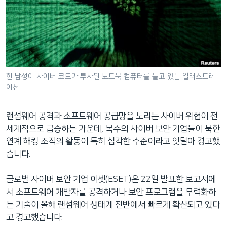
네
비
게
이
션
으
한 남성이 사이버 코드가 투사된 노트북 컴퓨터를 들고 있는 일러스트레
로
이션.
이
동
랜섬웨어 공격과 소프트웨어 공급망을 노리는 사이버 위협이 전
검
세계적으로 급증하는 가운데, 복수의 사이버 보안 기업들이 북한
색
연계 해킹 조직의 활동이 특히 심각한 수준이라고 잇달아 경고했
으
습니다.
로
이
글로벌 사이버 보안 기업 이셋(ESET)은 22일 발표한 보고서에
등
서 소프트웨어 개발자를 공격하거나 보안 프로그램을 무력화하
는 기술이 올해 랜섬웨어 생태계 전반에서 빠르게 확산되고 있다
고 경고했습니다.