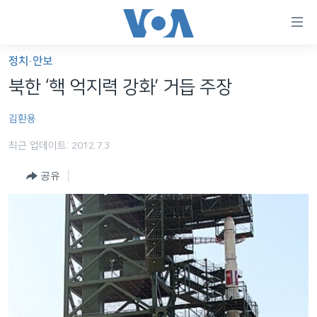
연
결
가
정치·안보
한반도
능
북한 ‘핵 억지력 강화’ 거듭 주장
세계
링
김환용
VOD
크
최근 업데이트: 2012.7.3
라디오
메
인
공유
프로그램
콘
FOLLOW US
주파수 안내
텐
츠
로
언어 선택
이
동
메
인