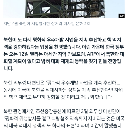
네
비
게
지난 4월 북한이 시험발사한 장거리 미사일 은하 3호.
이
션
북한이 또 다시 평화적 우주개발 사업을 지속 추진하고 핵 억지
으
력을 강화하겠다는 입장을 천명했습니다. 이런 가운데 한국 정부
로
는 오는 12일 열리는 아세안 지역 안보포럼, ARF에서 북한과 대
이
화할 계획이 없다고 밝혀 대화 재개의 동력을 찾기 힘들 전망입
동
니다.
검
색
북한 외무성 대변인은 “평화적 우주개발 사업을 계속 추진하는
으
동시에 미국이 북한을 적대시하는 정책을 계속 추진한다면 자위
로
적 핵 억제력도 부단히 강화할 것”이라고 거듭 밝혔습니다.
이
등
북한 관영매체인 조선중앙통신에 따르면 2일 외무성 대변인이
“평화적 위성발사를 걸고 식량협조 약속까지 저버리는 것은 미국
의 대북 적대시 정책의 또 하나의 표현”이라며 이같이 말했습니