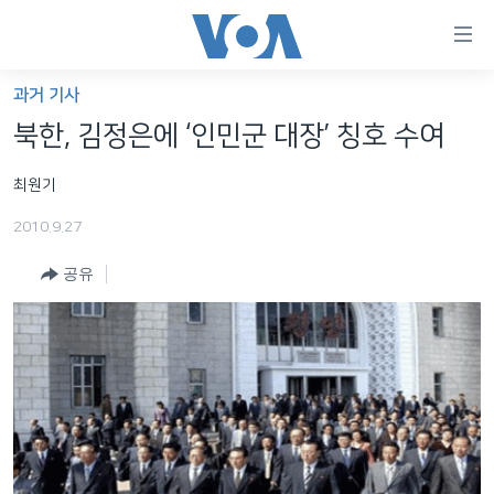
연
결
가
과거 기사
한반도
능
북한, 김정은에 ‘인민군 대장’ 칭호 수여
세계
링
최원기
VOD
크
2010.9.27
라디오
메
인
공유
프로그램
콘
FOLLOW US
주파수 안내
텐
츠
로
언어 선택
이
동
메
인