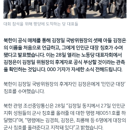
네
비
게
대회 참석을 위해 평양에 도착하는 당 대표들
이
션
북한이 공식 매체를 통해 김정일 국방위원장의 셋째 아들 김정은
으
의 이름을 처음으로 언급하고, 그에게 인민군 대장 칭호가 수여
로
됐다고 발표했습니다. 이는 28일 열리는 노동당 대표자회에서
이
김정은이 김정일 위원장의 후계자로 공식 부상할 것이라는 관측
동
을 확인하는 것입니다. 000 기자가 자세한 소식 전해드립니다.
검
색
북한이 김정일 국방위원장의 후계자인 김정은에게 ‘인민군 대장’
으
칭호를 수여했습니다.
로
이
북한 관영 조선중앙통신은 28일 “김정일 동지께서 27일 인민군
등
지휘 성원들의 군사 칭호를 올려줄 데 대한 명령 제0051호를 하
달했다”며, “명령에는 김경희, 김정은, 최룡해 등 6명에게 대장의
군사 칭호를 올려준다고 지적돼 있다”고 밝혔습니다.