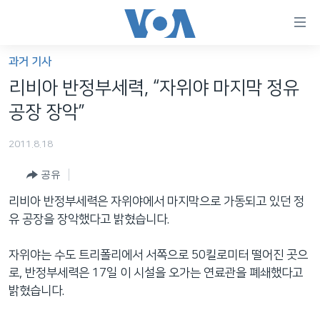
연
결
가
과거 기사
한반도
능
리비아 반정부세력, “자위야 마지막 정유
세계
링
공장 장악”
VOD
크
2011.8.18
라디오
메
인
공유
프로그램
콘
FOLLOW US
리비아 반정부세력은 자위야에서 마지막으로 가동되고 있던 정
주파수 안내
텐
유 공장을 장악했다고 밝혔습니다.
츠
로
자위야는 수도 트리폴리에서 서쪽으로 50킬로미터 떨어진 곳으
언어 선택
이
로, 반정부세력은 17일 이 시설을 오가는 연료관을 폐쇄했다고
동
밝혔습니다.
메
인