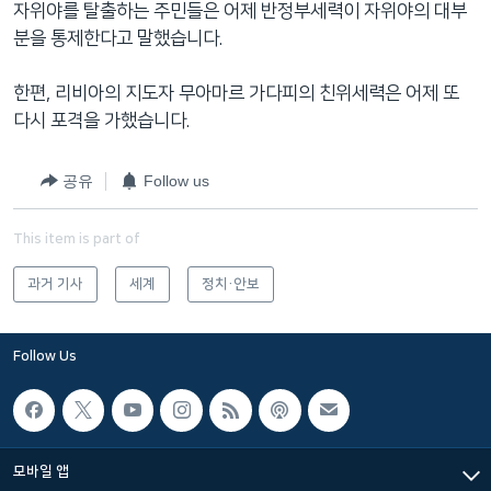
자위야를 탈출하는 주민들은 어제 반정부세력이 자위야의 대부
네
분을 통제한다고 말했습니다.
비
게
한편, 리비아의 지도자 무아마르 가다피의 친위세력은 어제 또
이
다시 포격을 가했습니다.
션
으
공유
Follow us
로
이
동
This item is part of
검
과거 기사
세계
정치·안보
색
으
로
Follow Us
이
등
모바일 앱