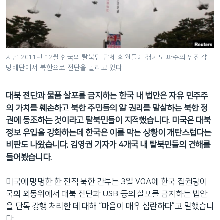
네
비
게
이
션
지난 2011년 12월 한국의 탈북민 단체 회원들이 경기도 파주의 임진각
망배단에서 북한으로 전단을 날리고 있다.
으
로
이
대북 전단과 물품 살포를 금지하는 한국 내 법안은 자유 민주주
동
의 가치를 훼손하고 북한 주민들의 알 권리를 말살하는 북한 정
검
권에 동조하는 것이라고 탈북민들이 지적했습니다. 미국은 대북
색
정보 유입을 강화하는데 한국은 이를 막는 상황이 개탄스럽다는
으
비판도 나왔습니다. 김영권 기자가 4개국 내 탈북민들의 견해를
로
들어봤습니다.
이
등
미국에 망명한 한 전직 북한 간부는 3일 VOA에 한국 집권당이
국회 외통위에서 대북 전단과 USB 등의 살포를 금지하는 법안
을 단독 강행 처리한 데 대해 “마음이 매우 심란하다”고 말했습니
다.