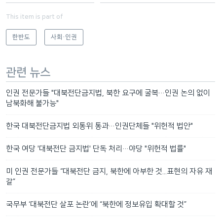
This item is part of
한반도
사회·인권
관련 뉴스
인권 전문가들 "대북전단금지법, 북한 요구에 굴복…인권 논의 없이
남북화해 불가능"
한국 대북전단금지법 외통위 통과…인권단체들 "위헌적 법안"
한국 여당 '대북전단 금지법' 단독 처리…야당 "위헌적 법률"
미 인권 전문가들 “대북전단 금지, 북한에 아부한 것...표현의 자유 재
갈”
국무부 ‘대북전단 살포 논란’에 “북한에 정보유입 확대할 것”