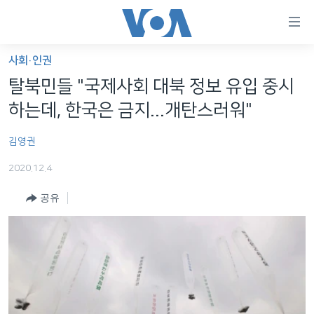
연
결
가
사회·인권
한반도
능
탈북민들 "국제사회 대북 정보 유입 중시
세계
링
하는데, 한국은 금지...개탄스러워"
VOD
크
김영권
라디오
메
인
2020.12.4
프로그램
콘
FOLLOW US
공유
주파수 안내
텐
츠
로
언어 선택
이
동
메
인