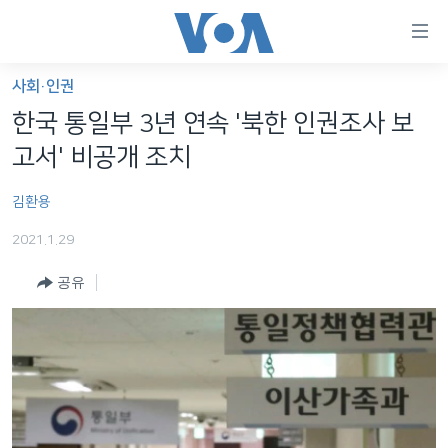
연
결
가
사회·인권
한반도
능
한국 통일부 3년 연속 '북한 인권조사 보
세계
링
고서' 비공개 조치
VOD
크
김환용
라디오
메
인
2021.1.29
프로그램
콘
FOLLOW US
공유
주파수 안내
텐
츠
로
언어 선택
이
동
메
인