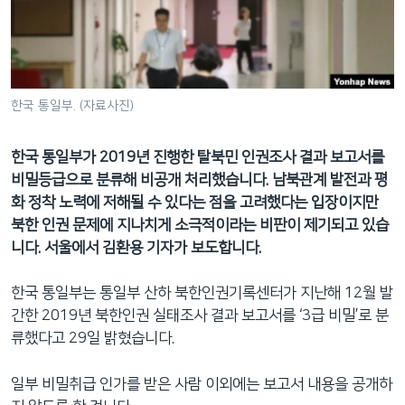
네
비
게
이
션
한국 통일부. (자료사진)
으
로
한국 통일부가 2019년 진행한 탈북민 인권조사 결과 보고서를
이
비밀등급으로 분류해 비공개 처리했습니다. 남북관계 발전과 평
동
화 정착 노력에 저해될 수 있다는 점을 고려했다는 입장이지만
검
북한 인권 문제에 지나치게 소극적이라는 비판이 제기되고 있습
색
니다. 서울에서 김환용 기자가 보도합니다.
으
로
한국 통일부는 통일부 산하 북한인권기록센터가 지난해 12월 발
이
간한 2019년 북한인권 실태조사 결과 보고서를 ‘3급 비밀’로 분
등
류했다고 29일 밝혔습니다.
일부 비밀취급 인가를 받은 사람 이외에는 보고서 내용을 공개하