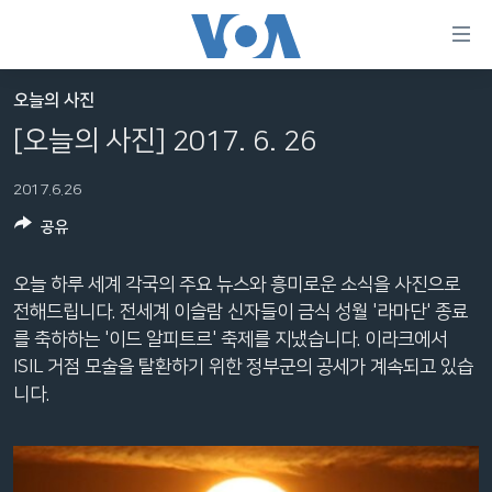
연
결
가
오늘의 사진
한반도
능
[오늘의 사진] 2017. 6. 26
세계
링
2017.6.26
VOD
크
공유
라디오
메
인
프로그램
오늘 하루 세계 각국의 주요 뉴스와 흥미로운 소식을 사진으로
콘
FOLLOW US
전해드립니다. 전세계 이슬람 신자들이 금식 성월 '라마단' 종료
주파수 안내
텐
를 축하하는 '이드 알피트르' 축제를 지냈습니다. 이라크에서
츠
ISIL 거점 모술을 탈환하기 위한 정부군의 공세가 계속되고 있습
로
니다.
언어 선택
이
동
메
인