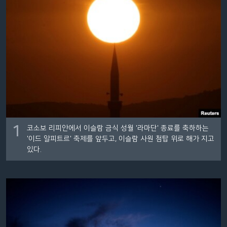
네
비
게
이
션
으
로
이
동
검
1
코소보 리피안에서 이슬람 금식 성월 '라마단' 종료를 축하하는
색
'이드 알피트르' 축제를 앞두고, 이슬람 사원 첨탑 위로 해가 지고
으
있다.
로
이
등