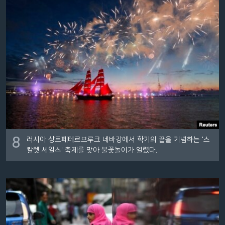
네
비
게
이
션
으
로
이
동
검
색
8
러시아 상트페테르브루크 네바강에서 학기의 끝을 기념하는 '스
으
칼렛 세일스' 축제를 맞아 불꽃놀이가 열렸다.
로
이
등