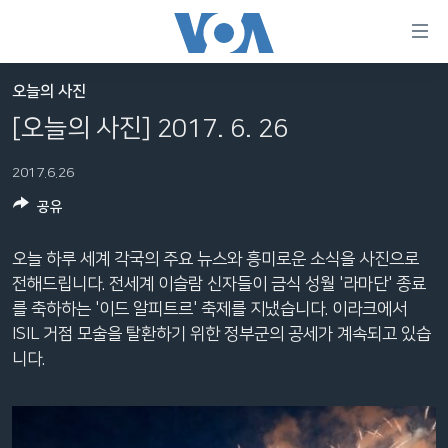
연
결
가
오늘의 사진
한반도
능
[오늘의 사진] 2017. 6. 26
세계
링
2017.6.26
VOD
크
공유
라디오
메
인
프로그램
오늘 하루 세계 각국의 주요 뉴스와 흥미로운 소식을 사진으로
콘
FOLLOW US
전해드립니다. 전세계 이슬람 신자들이 금식 성월 '라마단' 종료
주파수 안내
텐
를 축하하는 '이드 알피트르' 축제를 지냈습니다. 이라크에서
츠
ISIL 거점 모술을 탈환하기 위한 정부군의 공세가 계속되고 있습
로
니다.
언어 선택
이
동
메
인