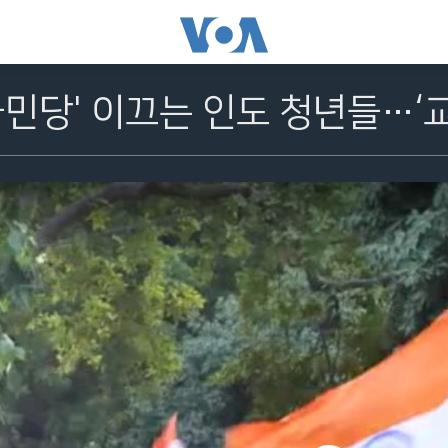
국민당' 이끄는 인도 청년들…‘