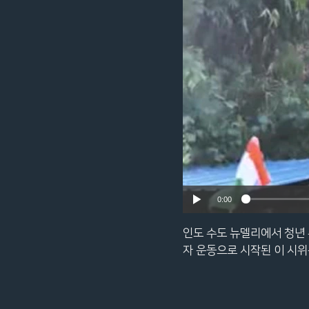
네
비
게
이
션
으
로
이
동
검
색
0:00
으
로
인도 수도 뉴델리에서 청년 
이
자 운동으로 시작된 이 시
등