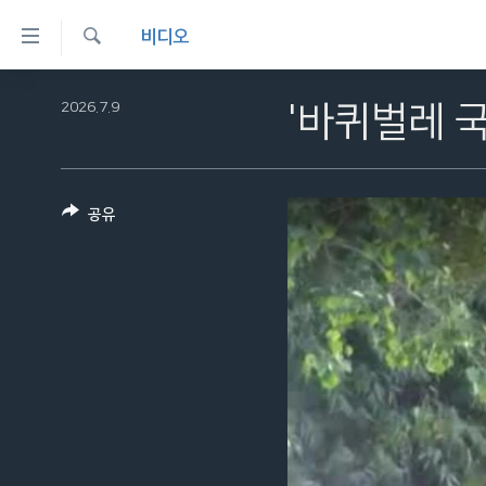
연
비디오
결
검
가
한반도
색
2026.7.9
'바퀴벌레 
능
세계
링
VOD
크
공유
라디오
메
프로그램
인
콘
주파수 안내
텐
츠
로
이
동
메
인