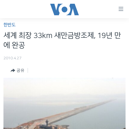
연
결
가
한반도
한반도
능
세계 최장 33km 새만금방조제, 19년 만
세계
링
에 완공
VOD
크
2010.4.27
라디오
메
인
공유
프로그램
콘
FOLLOW US
주파수 안내
텐
츠
로
언어 선택
이
동
메
인