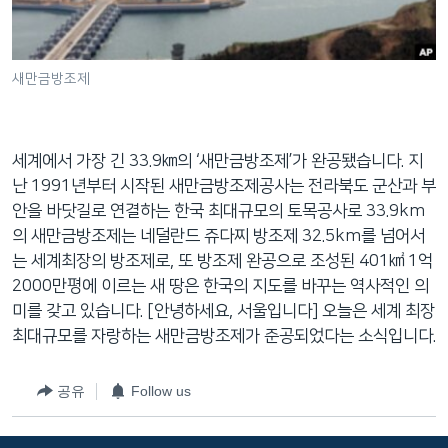
네
비
게
새만금방조제
이
션
으
세계에서 가장 긴 33.9㎞의 ‘새만금방조제’가 완공됐습니다. 지
로
난 1991년부터 시작된 새만금방조제공사는 전라북도 군산과 부
이
안을 바닷길로 연결하는 한국 최대규모의 토목공사로 33.9km
동
의 새만금방조제는 네덜란드 쥬다찌 방조제 32.5km를 넘어서
검
는 세계최장의 방조제로, 또 방조제 완공으로 조성된 401㎢ 1억
색
2000만평에 이르는 새 땅은 한국의 지도를 바꾸는 역사적인 의
으
미를 갖고 있습니다. [안녕하세요, 서울입니다] 오늘은 세계 최장
로
최대규모를 자랑하는 새만금방조제가 준공되었다는 소식입니다.
이
등
공유
Follow us